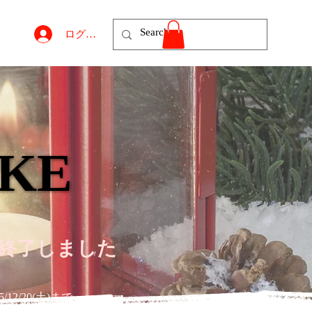
ログイン
AKE
AKE
付終了しました
12/20(土)まで