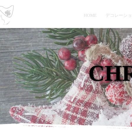
Petit Raisin
HOME
デコレーショ
CH
CH