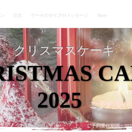
ン
注文
ケーキのサイズやメッセージ
More
クリスマスケーキ
RISTMAS C
RISTMAS C
2025
2025
​ご予約受
​ご予約受付期間：2025/