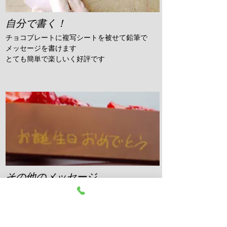
自分で書く！
サイズ
チョコプレートに複写シートを被せて鉛筆で
メッセージを書けます
​とても簡単で楽しいく好評です
4
号
φ12cm
​３名様用
その他のメッセージ
お誕生日以外にも、ご希望のメッセージをお
入れいたします