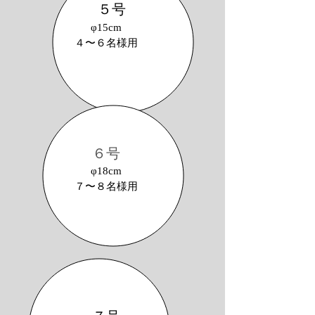
５号
φ15cm
​４〜６名様用
キャンドル
数字のキャンド(有料)
６号
φ18cm
​７〜８名様用