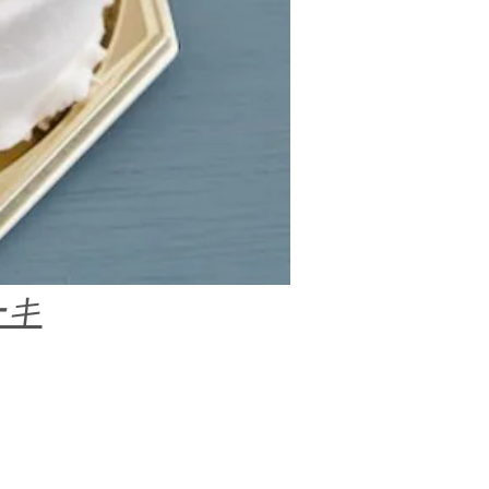
ーキ
。
。