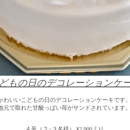
どもの日​のデコレーションケ
かわいいこどもの日のデコレーションケーキです
​地元で取れた甘酸っぱい苺がサンドされています
４号（２−３名様） ¥2,900​より