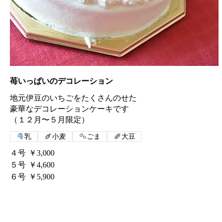
苺いっぱいのデコレーション
地元伊豆のいちごをたくさんのせた
豪華なデコレーションケーキです
（１２月〜５月限定）
乳
小麦
ごま
大豆
４号
￥3,000
５号
￥4,600
６号
￥5,900