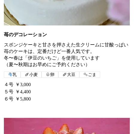
苺のデコレーション
スポンジケーキと甘さを押さえた生クリームに甘酸っぱい
苺のケーキは、定番だけど一番人気です。
冬〜春は「伊豆のいちご」を使用しています
（夏〜秋期はお早めにご予約ください）
乳
小麦
卵
大豆
ごま
４号
￥3,000
５号
￥4,400
６号
￥5,800